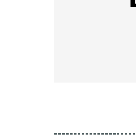
====================