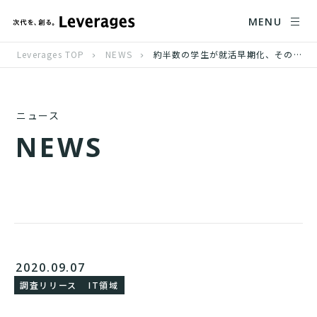
MENU
Leverages TOP
NEWS
約半数の学生が就活早期化、そのうち約7割の学生が就職活動の動き出しを「1～2ヶ月」前倒し
ニュース
N
E
W
S
2020.09.07
調査リリース
IT領域