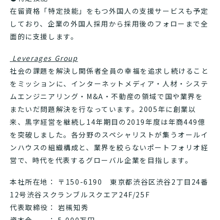
在留資格「特定技能」をもつ外国人の支援サービスも予定
しており、企業の外国人採用から採用後のフォローまで全
面的に支援します。
Leverages Group
社会の課題を解決し関係者全員の幸福を追求し続けること
をミッションに、インターネットメディア・人材・システ
ムエンジニアリング・M&A・不動産の領域で国や業界を
またいだ問題解決を行なっています。2005年に創業以
来、黒字経営を継続し14年期目の2019年度は年商449億
を突破しました。各分野のスペシャリストが集うオールイ
ンハウスの組織構成と、業界を絞らないポートフォリオ経
営で、時代を代表するグローバル企業を目指します。
本社所在地： 〒150-6190 東京都渋谷区渋谷2丁目24番
12号渋谷スクランブルスクエア24F/25F
代表取締役： 岩槻知秀
資本金 ： 5,000万円