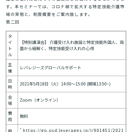
す。本セミナーでは、コロナ禍で拡大する特定技能介護市
場の実態と、制度概要をご案内致します。
第二回
タ
イ
【特別講演会】 介護受け入れ施設と特定技能外国人、両
ト
面から紐解く、特定技能受け入れの心得
ル
主
レバレジーズグローバルサポート
催
日
2021年5月18日（火）14:00～15:00 (開場13:50~)
時
会
Zoom（オンライン）
場
費
無料
用
https://go.osd.leverages.jp/l/901451/2021
申