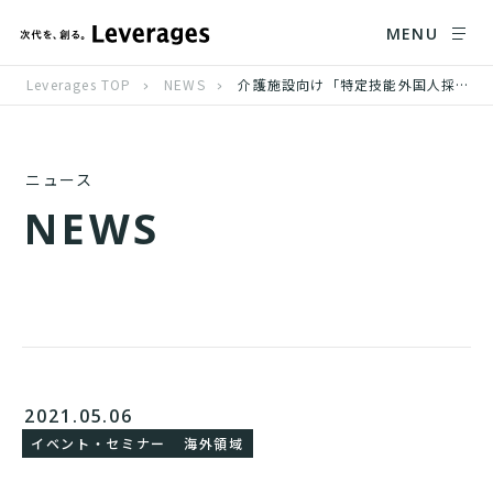
MENU
Leverages TOP
NEWS
介護施設向け「特定技能外国人採用セミナー」、5月12日（水）・5月18日（火）オンラインにて開催
ニュース
N
E
W
S
2021.05.06
イベント・セミナー
海外領域