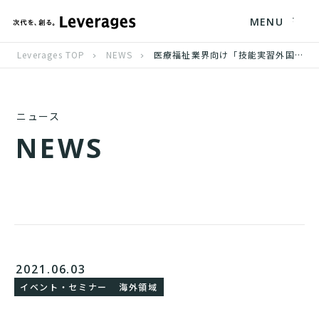
MENU
Leverages TOP
NEWS
医療福祉業界向け「技能実習外国人採用セミナー」、6月17日（木）・７月6日（火）・７月20日（火）オンラインにて開催
ニュース
N
E
W
S
2021.06.03
イベント・セミナー
海外領域