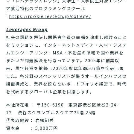
▽「レバテックカレッジ」大学生・大学院生対象エンジニ
ア就活特化のプログラミングスクール
https://rookie.levtech.jp/college/
Leverages Group
社会の課題を解決し関係者全員の幸福を追求し続けること
をミッションに、インターネットメディア・人材・システ
ムエンジニアリング・M&A・不動産の領域で国や業界を
またいだ問題解決を行なっています。2005年に創業以
来、黒字経営を継続し2020年度は年商507億を突破しま
した。各分野のスペシャリストが集うオールインハウスの
組織構成と、業界を絞らないポートフォリオ経営で、時代
を代表するグローバル企業を目指します。
本社所在地 ： 〒150-6190 東京都渋谷区渋谷2-24-
12 渋谷スクランブルスクエア24階 25階
代表取締役： 岩槻知秀
資本金 ： 5,000万円