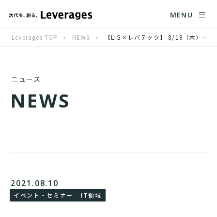
MENU
Leverages TOP
NEWS
【LIG×レバテック】 8/19（木）ウェビナー開催「非エンジニアでも知っておきたい 基本のWebシステム用語と仕組み」
ニュース
N
E
W
S
2021.08.10
イベント・セミナー
IT領域