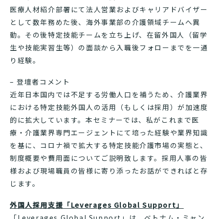
医療人材紹介部署にて法人営業およびキャリアドバイザー
として数年務めた後、海外事業部の介護領域チームへ異
動。その後特定技能チームを立ち上げ、在留外国人（留学
生や技能実習生等）の面談から入職後フォローまでを一通
り経験。
– 登壇者コメント
近年日本国内では不足する労働人口を補うため、介護業界
における特定技能外国人の活用（もしくは採用）が加速度
的に拡大しています。本セミナーでは、私がこれまで医
療・介護業界専門エージェントにて培った経験や業界知識
を基に、コロナ禍で拡大する特定技能介護市場の実態と、
制度概要や費用面についてご説明致します。採用人事の皆
様および現場職員の皆様に寄り添ったお話ができればと存
じます。
外国人採用支援「Leverages Global Support」
「Leverages Global Support」は、ベトナム・ミャン