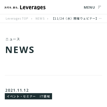
MENU
Leverages TOP
NEWS
【11/24（水）開催ウェビナー】鍵は地方拠点だった！？組織を拡大させるエンジニア採用戦略の極意
ニュース
N
E
W
S
2021.11.12
イベント・セミナー
IT領域