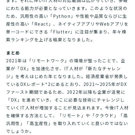
ます。それに伴いIT人材の対応範囲は広がっていき、多岐
にわたる能力が必要となっていきます。このような状況の
ため、汎用性の高い「Python」や性能や品質ならびに生
産性の高い「React」、ネイティブアプリやWebアプリを
単一コードにできる「Flutter」に注目が集まり、年々検
索ランキングを上げる結果となりました。
まとめ
2021年は「リモートワーク」の環境が整ったことで、企
業が「DX」を加速化させ、IT人材が「新たなチャレン
ジ」を考えはじめた年となりました。経済産業省が発表し
ているDXレポート*2にあるとおり、2021～2025年がDX
ファースト期間であるため、2022年以降も企業が活発に
「DX」を進めていき、そこに必要な技術にチャレンジし
ていくIT人材が増加することが見込まれます。今後IT人材
を確保する方法として、「リモート」や「クラウド」「高
汎用性」「高生産性」を取り入れていくと良いのではない
でしょうか。