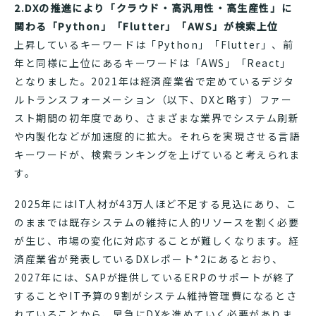
2.DXの推進により「クラウド・高汎用性・高生産性」に
関わる「Python」「Flutter」「AWS」が検索上位
上昇しているキーワードは「Python」「Flutter」、前
年と同様に上位にあるキーワードは「AWS」「React」
となりました。2021年は経済産業省で定めているデジタ
ルトランスフォーメーション（以下、DXと略す）ファー
スト期間の初年度であり、さまざまな業界でシステム刷新
や内製化などが加速度的に拡大。それらを実現させる言語
キーワードが、検索ランキングを上げていると考えられま
す。
2025年にはIT人材が43万人ほど不足する見込にあり、こ
のままでは既存システムの維持に人的リソースを割く必要
が生じ、市場の変化に対応することが難しくなります。経
済産業省が発表しているDXレポート*2にあるとおり、
2027年には、SAPが提供しているERPのサポートが終了
することやIT予算の9割がシステム維持管理費になるとさ
れていることから、早急にDXを進めていく必要がありま