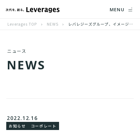
MENU
Leverages TOP
NEWS
レバレジーズグループ、イメージキャラクターに賀来 賢人さんを起用
ニュース
N
E
W
S
2022.12.16
お知らせ
コーポレート