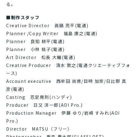
る。
■
制作スタッフ
Creative Director 眞鍋 亮平(電通)
Planner /Copy Writer 福島 康之(電通)
Planner 良知 耕平(電通)
Planner 小林 桃子(電通)
Art Director 松長 大輔(電通)
Creative Producer 清水 敦之(電通クリエーティブフォ
ース)
Account executive 西牟田 尚徳/目時 加奈/日比野 真
彦(電通)
Casting 忍足晃則(ハンディ)
Producer 日又 洋一郎(AOI Pro.)
Production Manager 伊藤 ゆり/岩﨑 すみれ(AOI
Pro.)
Director MATSU（フリー）
Photographer 重森 豊太郎(GLASSLOFT)