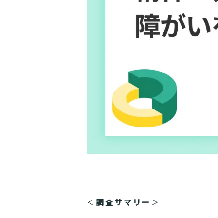
＜
調査サマリー
＞