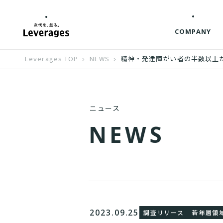
COMPANY
Leverages TOP
NEWS
精神・発達障がい者の半数以上
ニュース
N
E
W
S
2023.09.25
調査リリース
若年層領