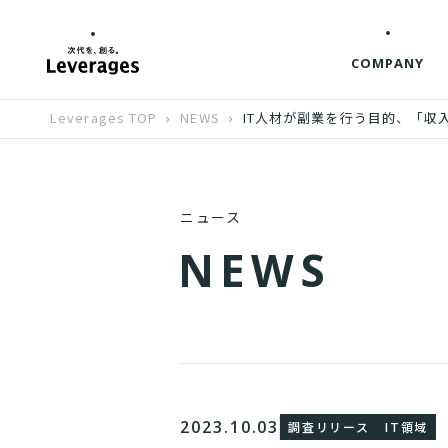
COMPANY
Leverages TOP
NEWS
IT人材が副業を行う目的、「収
ニュース
N
E
W
S
2023.10.03
調査リリース
IT領域