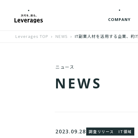
COMPANY
Leverages TOP
NEWS
IT副業人材を活用する企業、約
ニュース
N
E
W
S
2023.09.28
調査リリース
IT領域