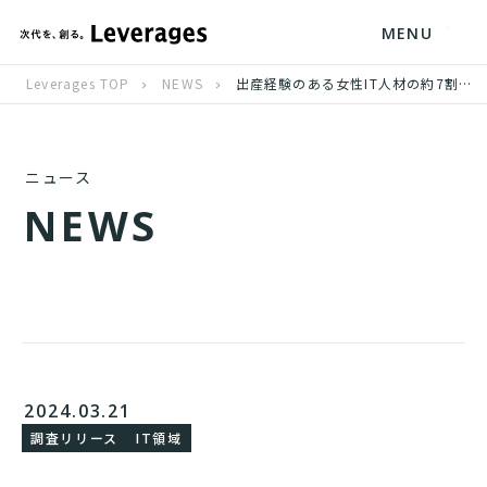
MENU
Leverages TOP
NEWS
出産経験のある女性IT人材の約7割が フリーランスとして働くことは育児との両立に有効と回答
ニュース
N
E
W
S
2024.03.21
調査リリース
IT領域