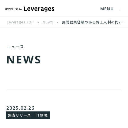
MENU
Leverages TOP
NEWS
民間就業経験のある博士人材の約7割が「民間企業で働いて良かった」と回答
ニュース
N
E
W
S
2025.02.26
調査リリース
IT領域