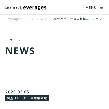
MENU
Leverages TOP
NEWS
20代若手正社員の転職エージェント利用率、3年連続50%越え
ニュース
N
E
W
S
2025.03.05
調査リリース
若年層領域