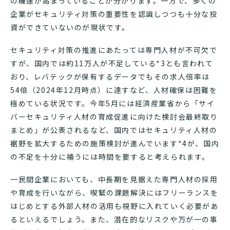
の機運が高まっていることが分かります。一方で、多くの
企業がセキュリティ対策の重要性を認識しつつも十分な投
資ができていないのが現状です。
セキュリティ対策の推進にあたっては専門人材が不可欠で
すが、国内では約11万人が不足している*3とも言われて
おり、レバテックが保有するデータでもその求人倍率は
54倍（2024年12月時点）に達すなど、人材確保は困難を
極めている状況です。今年5月には経済産業省から「サイ
バーセキュリティ人材の育成促進に向けた検討会最終取り
まとめ」が公表されるなど、国内ではセキュリティ人材の
裾野を拡大するための施策検討が進んでいます*4が、国内
の不足を十分に補うには時間を要すると考えられます。
一民間企業においても、中長期を見据えた専門人材の採用
や育成を行いながら、喫緊の課題解決にはフリーランスを
はじめとする外部人材の活用も視野に入れていく必要があ
るといえるでしょう。また、潜在的なリスクや万が一の事