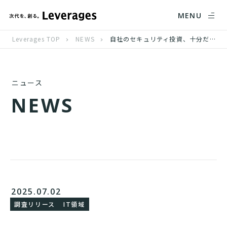
MENU
Leverages TOP
NEWS
自社のセキュリティ投資、十分だと回答した経営層は2割、重要性は認識しつつも実行に課題
ニュース
N
E
W
S
2025.07.02
調査リリース
IT領域