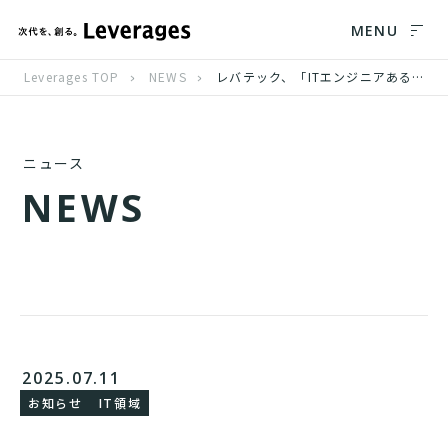
MENU
Leverages TOP
NEWS
レバテック、「ITエンジニアあるある」を題材としたショートアニメ『ひよっこITエンジニア ピヨ沢』を公開
ニュース
N
E
W
S
2025.07.11
お知らせ
IT領域