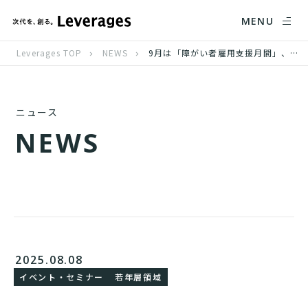
MENU
Leverages TOP
NEWS
9月は「障がい者雇用支援月間」、増加する精神・発達障がい者の雇用に一歩踏み出すヒントを届けるセミナーを開催
ニュース
N
E
W
S
2025.08.08
イベント・セミナー
若年層領域