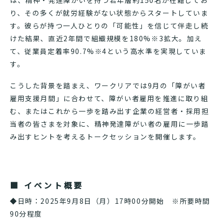
は、精神・発達障がいを持つ若年層約150名が在籍してお
り、その多くが就労経験がない状態からスタートしていま
す。彼らが持つ一人ひとりの「可能性」を信じて伴走し続
けた結果、直近2年間で組織規模を180%※3拡大。加え
て、従業員定着率90.7%※4という高水準を実現していま
す。
こうした背景を踏まえ、ワークリアでは9月の「障がい者
雇用支援月間」に合わせて、障がい者雇用を推進に取り組
む、またはこれから一歩を踏み出す企業の経営者・採用担
当者の皆さまを対象に、精神発達障がい者の雇用に一歩踏
み出すヒントを考えるトークセッションを開催します。
■ イベント概要
◆日時：2025年9月8日（月）17時00分開始 ※所要時間
90分程度