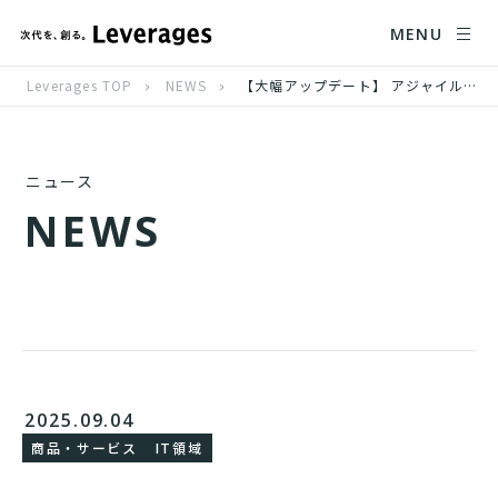
MENU
Leverages TOP
NEWS
【大幅アップデート】 アジャイル開発のための業務効率化支援SaaS、 「agile effect」がDevOps分析機能をリリース
ニュース
N
E
W
S
2025.09.04
商品・サービス
IT領域