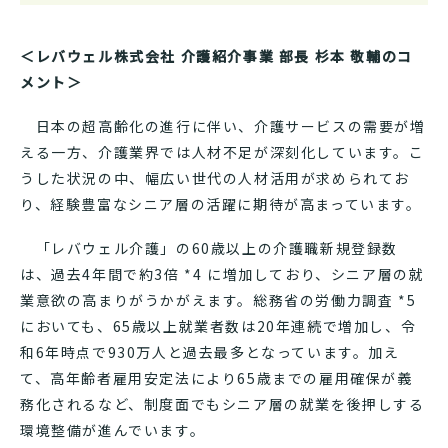
＜レバウェル株式会社 介護紹介事業 部長 杉本 敬輔のコ
メント＞
日本の超高齢化の進行に伴い、介護サービスの需要が増
える一方、介護業界では人材不足が深刻化しています。こ
うした状況の中、幅広い世代の人材活用が求められてお
り、経験豊富なシニア層の活躍に期待が高まっています。
「レバウェル介護」の60歳以上の介護職新規登録数
は、過去4年間で約3倍 *4 に増加しており、シニア層の就
業意欲の高まりがうかがえます。総務省の労働力調査 *5
においても、65歳以上就業者数は20年連続で増加し、令
和6年時点で930万人と過去最多となっています。加え
て、高年齢者雇用安定法により65歳までの雇用確保が義
務化されるなど、制度面でもシニア層の就業を後押しする
環境整備が進んでいます。