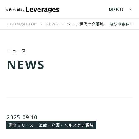
MENU
Leverages TOP
NEWS
シニア世代の介護職、 給与や身体的負担に課題がある一方で、 6割超が65歳を超えても就業を希望
ニュース
N
E
W
S
2025.09.10
調査リリース
医療・介護・ヘルスケア領域