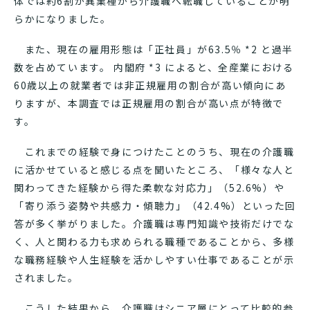
体では約6割が異業種から介護職へ転職していることが明
らかになりました。
また、現在の雇用形態は「正社員」が63.5％ *2 と過半
数を占めています。 内閣府 *3 によると、全産業における
60歳以上の就業者では非正規雇用の割合が高い傾向にあ
りますが、本調査では正規雇用の割合が高い点が特徴で
す。
これまでの経験で身につけたことのうち、現在の介護職
に活かせていると感じる点を聞いたところ、「様々な人と
関わってきた経験から得た柔軟な対応力」（52.6%）や
「寄り添う姿勢や共感力・傾聴力」（42.4%）といった回
答が多く挙がりました。介護職は専門知識や技術だけでな
く、人と関わる力も求められる職種であることから、多様
な職務経験や人生経験を活かしやすい仕事であることが示
されました。
こうした結果から、介護職はシニア層にとって比較的参