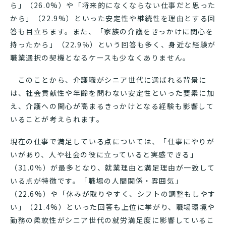
ら」（26.0%）や「将来的になくならない仕事だと思った
から」（22.9%）といった安定性や継続性を理由とする回
答も目立ちます。また、「家族の介護をきっかけに関心を
持ったから」（22.9％）という回答も多く、身近な経験が
職業選択の契機となるケースも少なくありません。
このことから、介護職がシニア世代に選ばれる背景に
は、社会貢献性や年齢を問わない安定性といった要素に加
え、介護への関心が高まるきっかけとなる経験も影響して
いることが考えられます。
現在の仕事で満足している点については、「仕事にやりが
いがあり、人や社会の役に立っていると実感できる」
（31.0％）が最多となり、就業理由と満足理由が一致して
いる点が特徴です。「職場の人間関係・雰囲気」
（22.6%）や「休みが取りやすく、シフトの調整もしやす
い」（21.4%）といった回答も上位に挙がり、職場環境や
勤務の柔軟性がシニア世代の就労満足度に影響しているこ