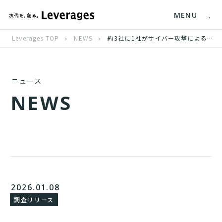
MENU
Leverages TOP
NEWS
約3社に1社がサイバー攻撃による被害を経験、セキュリティ人材の確保が急務に
ニュース
N
E
W
S
2026.01.08
調査リリース