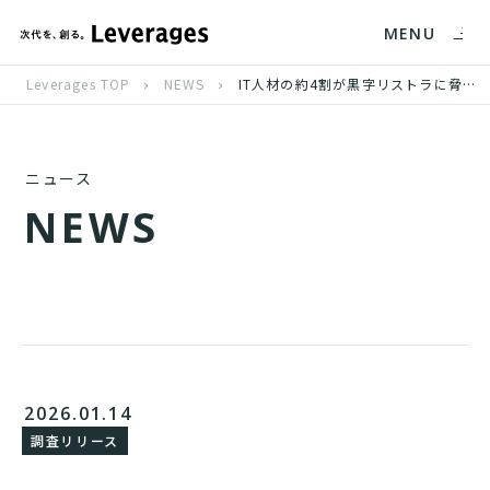
MENU
Leverages TOP
NEWS
IT人材の約4割が黒字リストラに脅威、業務代替の広がりが不安要因に
ニュース
N
E
W
S
2026.01.14
調査リリース