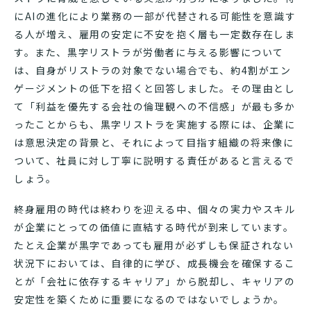
にAIの進化により業務の一部が代替される可能性を意識す
る人が増え、雇用の安定に不安を抱く層も一定数存在しま
す。また、黒字リストラが労働者に与える影響について
は、自身がリストラの対象でない場合でも、約4割がエン
ゲージメントの低下を招くと回答しました。その理由とし
て「利益を優先する会社の倫理観への不信感」が最も多か
ったことからも、黒字リストラを実施する際には、企業に
は意思決定の背景と、それによって目指す組織の将来像に
ついて、社員に対し丁寧に説明する責任があると言えるで
しょう。
終身雇用の時代は終わりを迎える中、個々の実力やスキル
が企業にとっての価値に直結する時代が到来しています。
たとえ企業が黒字であっても雇用が必ずしも保証されない
状況下においては、自律的に学び、成長機会を確保するこ
とが「会社に依存するキャリア」から脱却し、キャリアの
安定性を築くために重要になるのではないでしょうか。