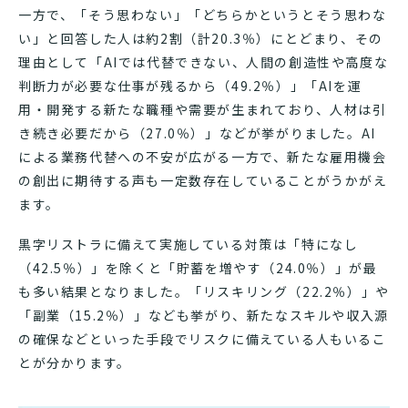
一方で、「そう思わない」「どちらかというとそう思わな
い」と回答した人は約2割（計20.3％）にとどまり、その
理由として「AIでは代替できない、人間の創造性や高度な
判断力が必要な仕事が残るから（49.2％）」「AIを運
用・開発する新たな職種や需要が生まれており、人材は引
き続き必要だから（27.0％）」などが挙がりました。AI
による業務代替への不安が広がる一方で、新たな雇用機会
の創出に期待する声も一定数存在していることがうかがえ
ます。
黒字リストラに備えて実施している対策は「特になし
（42.5％）」を除くと「貯蓄を増やす（24.0％）」が最
も多い結果となりました。「リスキリング（22.2％）」や
「副業（15.2％）」なども挙がり、新たなスキルや収入源
の確保などといった手段でリスクに備えている人もいるこ
とが分かります。