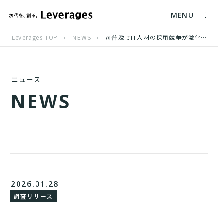
MENU
Leverages TOP
NEWS
AI普及でIT人材の採用競争が激化、約3割の企業が採用数目標達成の見通し立たず
ニュース
N
E
W
S
2026.01.28
調査リリース