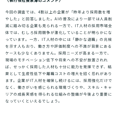
〈執行役社長泉澤のコメント〉
今回の調査では、4割以上の企業が「昨年より採用数を増
やした」と回答しました。AIの普及により一部では人員削
減に踏み切る企業も見られる一方で、IT人材の採用市場全
体では、むしろ採用競争が激化していることが明らかにな
っています。一方、IT人材の中には「静かな退職」の兆候
を示す人もおり、働き方や評価制度への不満が背景にある
ケースも少なくありません。採用ニーズが高まる一方で、
現場のモチベーション低下や将来への不安が放置されれ
ば、せっかく採用した人材も十分に能力を発揮できず、結
果として生産性低下や離職コストの増大を招く恐れがあり
ます。企業がIT人材を確保し続けるには、採用強化だけで
なく、働きがいを感じられる環境づくりや、スキル・キャ
リアの成長実感を得られる仕組みの整備が今後より重要に
なっていくといえるでしょう。