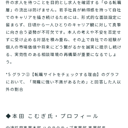
件の求人を待つことを目的とし求人を確認する「ゆる転職
層」の流出は防げません。若手社員が納得感を持って自社
でのキャリアを描き続けるためには、形式的な面談設定に
留まらず、日頃から一人ひとりのキャリア観に対して真摯
に向き合う姿勢が不可欠です。本人の考えや不安を否定せ
ずに受け止める対話を積み重ね、その上で自社での経験が
個人の市場価値や将来にどう繋がるかを誠実に提示し続け
る、実効性のある相談環境の再構築が重要になるでしょ
う。
*5 グラフ②【転職サイトをチェックする理由】のグラフ
において、「現職に強い不満があるため」と回答した人以
外の割合
◆本田 こむぎ氏・プロフィール
中途採用事業本部 ハタラクティブ事業部 事業部長