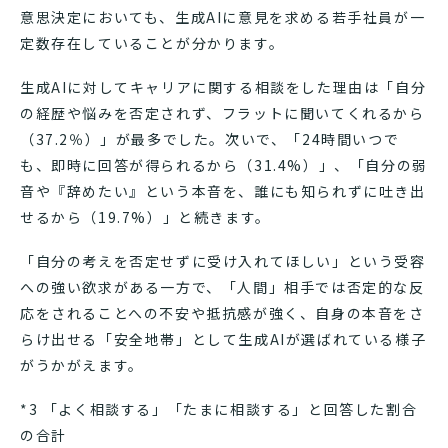
意思決定においても、生成AIに意見を求める若手社員が一
定数存在していることが分かります。
生成AIに対してキャリアに関する相談をした理由は「自分
の経歴や悩みを否定されず、フラットに聞いてくれるから
（37.2％）」が最多でした。次いで、「24時間いつで
も、即時に回答が得られるから（31.4%）」、「自分の弱
音や『辞めたい』という本音を、誰にも知られずに吐き出
せるから（19.7%）」と続きます。
「自分の考えを否定せずに受け入れてほしい」という受容
への強い欲求がある一方で、「人間」相手では否定的な反
応をされることへの不安や抵抗感が強く、自身の本音をさ
らけ出せる「安全地帯」として生成AIが選ばれている様子
がうかがえます。
*3 「よく相談する」「たまに相談する」と回答した割合
の合計