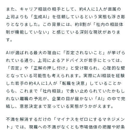
また、キャリア相談の相手として、約4人に1人が直属の
上司よりも「生成AI」を信頼しているという実態も浮き彫
りとなりました。この背景には、約8割が「社内の相談体
制が機能していない」と感じている深刻な現状がありま
す。
AIが選ばれる最大の理由に「否定されないこと」が挙げら
れている通り、上司によるアドバイスが若手にとっては、
「否定」や「正解の押し付け」と受け取られ、心理的な壁
となっている可能性も考えられます。実際にAI相談を経験
した若手の約4人に1人が「転職を決意」していることか
らも、これまで「社内相談」で食い止められていたかもし
れない離職の予兆が、企業の目が届かない「AI」の中で完
結し、意思決定まで至っている実態がうかがえます。
不満を解消するだけの「マイナスをゼロにするマネジメン
ト」では、現職への不満がなくとも市場価値の把握や好条