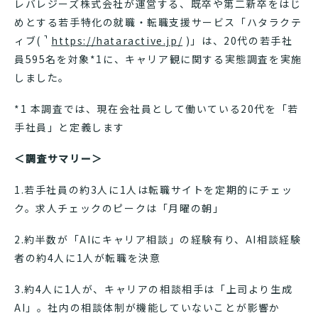
レバレジーズ株式会社が運営する、既卒や第二新卒をはじ
めとする若手特化の就職・転職支援サービス「ハタラクテ
ィブ(
https://hataractive.jp/
)」は、20代の若手社
員595名を対象*1に、キャリア観に関する実態調査を実施
しました。
*1 本調査では、現在会社員として働いている20代を「若
手社員」と定義します
＜調査サマリー＞
1.若手社員の約3人に1人は転職サイトを定期的にチェッ
ク。求人チェックのピークは「月曜の朝」
2.約半数が「AIにキャリア相談」の経験有り、AI相談経験
者の約4人に1人が転職を決意
3.約4人に1人が、キャリアの相談相手は「上司より生成
AI」。社内の相談体制が機能していないことが影響か