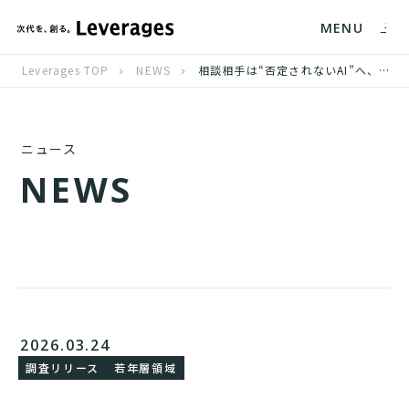
MENU
Leverages TOP
NEWS
相談相手は“否定されないAI”へ、若手社員の約4人に1人が「上司より生成AI」を信頼
ニュース
N
E
W
S
2026.03.24
調査リリース
若年層領域