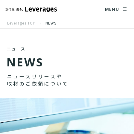
MENU
Leverages TOP
NEWS
ニュース
N
E
W
S
ニ
ュ
ー
ス
リ
リ
ー
ス
や
取
材
の
ご
依
頼
に
つ
い
て