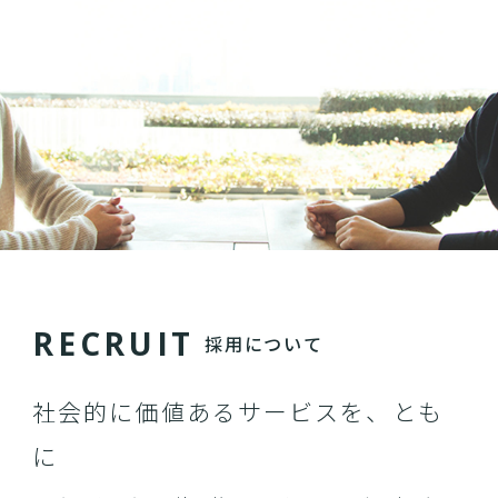
R
E
C
R
U
I
T
採用について
社会的に価値あるサービスを、とも
に