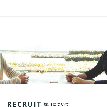
R
E
C
R
U
I
T
採用について