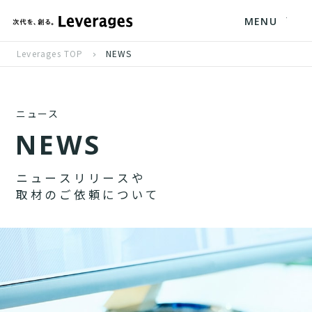
MENU
Leverages TOP
NEWS
ニュース
N
E
W
S
ニ
ュ
ー
ス
リ
リ
ー
ス
や
取
材
の
ご
依
頼
に
つ
い
て