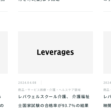
得を
グ
2024.04.08
2024
商品・サービス
医療・介護・ヘルスケア領域
商品
あ
レバウェルスクール介護、 介護福祉
レバ
護の
士国家試験の合格率が93.7％の結果
映