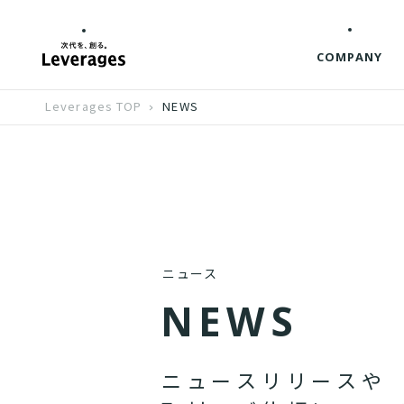
COMPANY
Leverages TOP
NEWS
ニュース
N
E
W
S
ニ
ュ
ー
ス
リ
リ
ー
ス
や