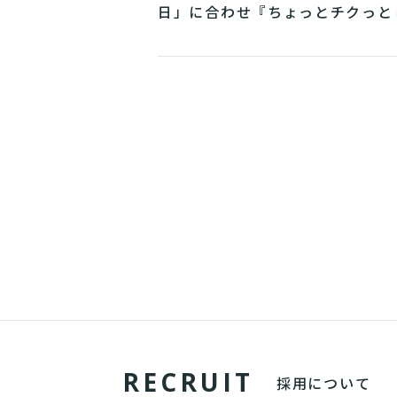
日」に合わせ『ちょっとチクっと
すよ展』を開催
R
E
C
R
U
I
T
採用について