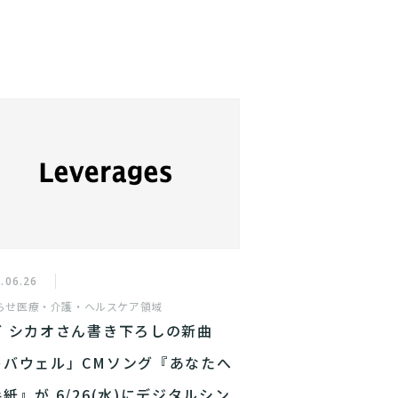
.06.26
らせ
医療・介護・ヘルスケア領域
ガ シカオさん書き下ろしの新曲
レバウェル」CMソング『あなたへ
紙』が 6/26(水)にデジタルシン