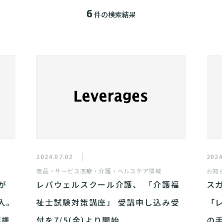
6
件の検索結果
2024.07.02
2024
商品・サービス
医療・介護・ヘルスケア領域
お知
が
レバウェルスクール介護、 「介護福
ス
入。
祉士試験対策講座」 受講申し込み受
「
連携
付を7/5(金)より開始
の手