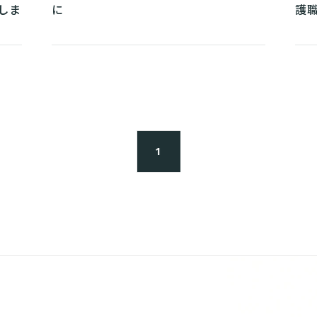
しま
に
護
1