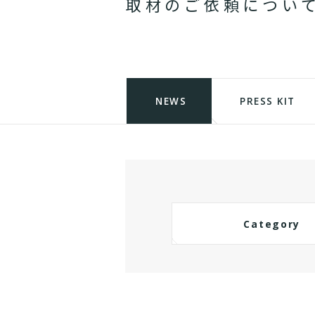
取
材
の
ご
依
頼
に
つ
い
NEWS
PRESS KIT
Category