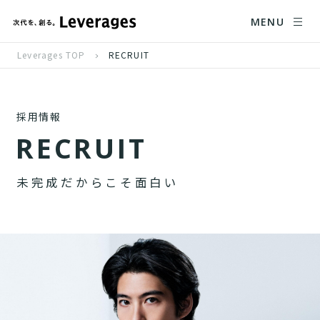
MENU
Leverages TOP
RECRUIT
採用情報
R
E
C
R
U
I
T
未
完
成
だ
か
ら
こ
そ
面
白
い