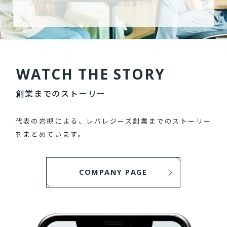
W
A
T
C
H
T
H
E
S
T
O
R
Y
創業までのストーリー
代表の岩槻による、レバレジーズ創業までのストーリー
をまとめています。
COMPANY PAGE