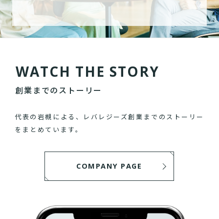
W
A
T
C
H
T
H
E
S
T
O
R
Y
創業までのストーリー
代表の岩槻による、レバレジーズ創業までのストーリー
をまとめています。
COMPANY PAGE