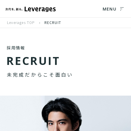
MENU
Leverages TOP
RECRUIT
採用情報
R
E
C
R
U
I
T
未
完
成
だ
か
ら
こ
そ
面
白
い