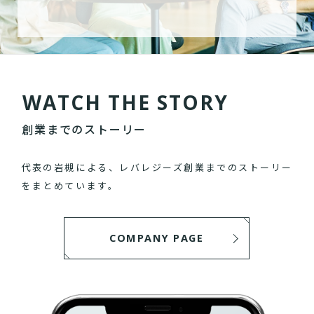
W
A
T
C
H
T
H
E
S
T
O
R
Y
創業までのストーリー
代表の岩槻による、レバレジーズ創業までのストーリー
をまとめています。
COMPANY PAGE