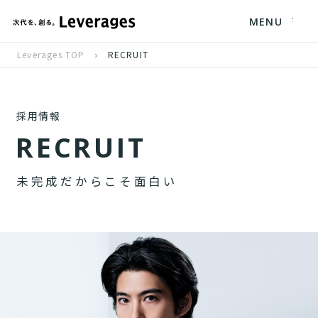
MENU
Leverages TOP
RECRUIT
採用情報
R
E
C
R
U
I
T
未
完
成
だ
か
ら
こ
そ
面
白
い