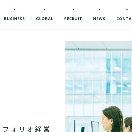
BUSINESS
GLOBAL
RECRUIT
NEWS
CONTA
ト
フ
ォ
リ
オ
経
営