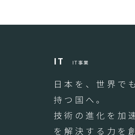
I
T
IT事業
日本を、世界でも
持つ国へ。
技術の進化を加
を解決する力を