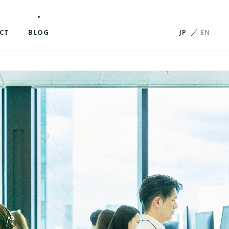
CT
BLOG
JP
EN