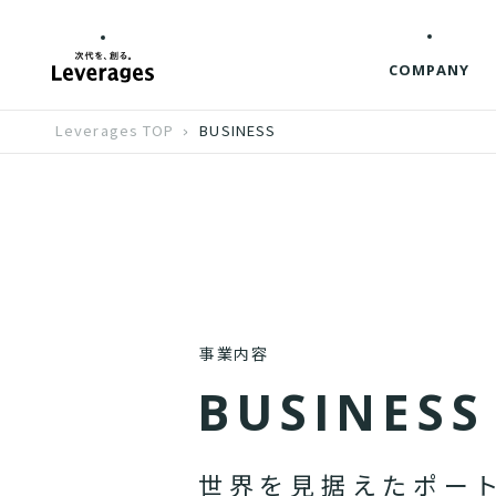
COMPANY
Leverages TOP
BUSINESS
事業内容
B
U
S
I
N
E
S
S
世
界
を
見
据
え
た
ポ
ー