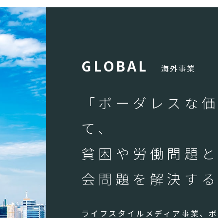
G
L
O
B
A
L
海外事業
「ボーダレスな
て、
貧困や労働問題
会問題を解決す
ライフスタイルメディア事業、