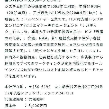
システム開発の受託業務で2005年に創業。年商449億円
（2020年度）、正社員数は1125名(2020年4月1時点）に
成長したミドルベンチャー企業です。IT人材支援トップの
エンジニア/クリエイター専門エージェント「レバテッ
ク」をはじめ、業界大手の看護師転職支援サービス「看護
のお仕事」、介護、M&A、若年層就業支援や障がい者就
労支援など幅広い分野で事業を展開。日本社会が抱える課
題解決を通して「時代を動かす企業」を目指しています。
国内外の複数拠点、社員数を拡充するほか、広告製作から
運用まですべてのマーケティング活動を内製化するオール
インハウス体制を強化しコスト削減と経営のスピードアッ
プを進めています。
本社所在地： 〒150-6190 東京都渋谷区渋谷2丁目24番
12号渋谷スクランブルスクエア24F/25F
代表取締役： 岩槻知秀
資本金 ： 5,000万円