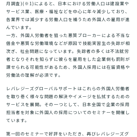
月調査)(※1)によると、日本における労働人口は建設業や
サービス業、医療・福祉などを中心に年々減少しており、
各業界では減少する労働人口を補うため外国人の雇用が進
んでいます。
一方、外国人労働者を狙った悪質ブローカーによる不当な
借金や悪質な労働環境などが原因で技能実習生の失踪が相
次ぎ、社会問題になっています。失踪者の多くは不法就労
者となりそれを知らずに彼らを雇用をした企業側も罰則が
課せられる可能性があるため、外国人採用には在留資格や
労働法の理解が必須です。
レバレジーズグローバルサポートはこれらの外国人労働者
を取り巻く様々な問題の解決やイメージを払拭するための
サービスを展開。その一つとして、日本全国で企業の採用
担当者を対象に外国人の採用についてのセミナーを開催し
ています。
第一回のセミナーで好評をいただき、再びレバレジーズグ