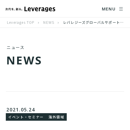
MENU
Leverages TOP
NEWS
レバレジーズグローバルサポート、佐賀商工会議所と第二回外国人採用セミナー共催
ニュース
N
E
W
S
2021.05.24
イベント・セミナー
海外領域