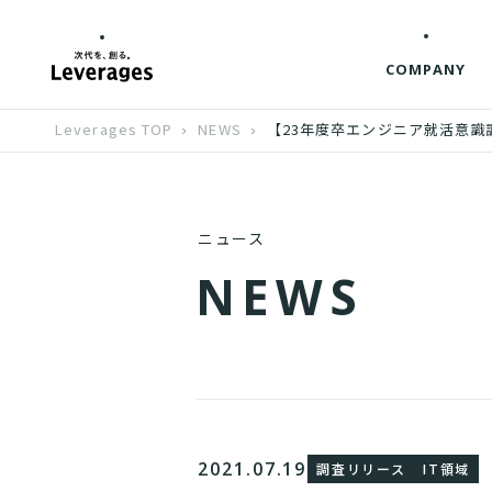
COMPANY
Leverages TOP
NEWS
【23年度卒エンジニア就活意識
ニュース
N
E
W
S
2021.07.19
調査リリース
IT領域