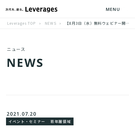
MENU
Leverages TOP
NEWS
【8月3日（水）無料ウェビナー開催】「人気企業に負けない！20代の入社意欲を高める面接メソッド」
ニュース
N
E
W
S
2021.07.20
イベント・セミナー
若年層領域