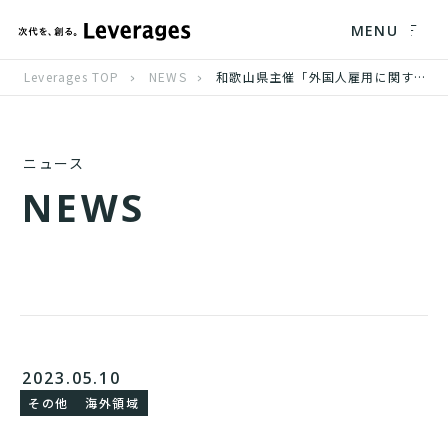
MENU
Leverages TOP
NEWS
和歌山県主催「外国人雇用に関するセミナー（基礎・実務編）」にレバレジーズグローバルサポート登壇
ニュース
N
E
W
S
2023.05.10
その他
海外領域