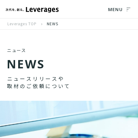
MENU
Leverages TOP
NEWS
ニュース
N
E
W
S
ニ
ュ
ー
ス
リ
リ
ー
ス
や
取
材
の
ご
依
頼
に
つ
い
て