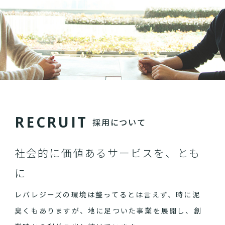
R
E
C
R
U
I
T
採用について
社会的に価値あるサービスを、とも
に
レバレジーズの環境は整ってるとは言えず、時に泥
臭くもありますが、地に足ついた事業を展開し、創