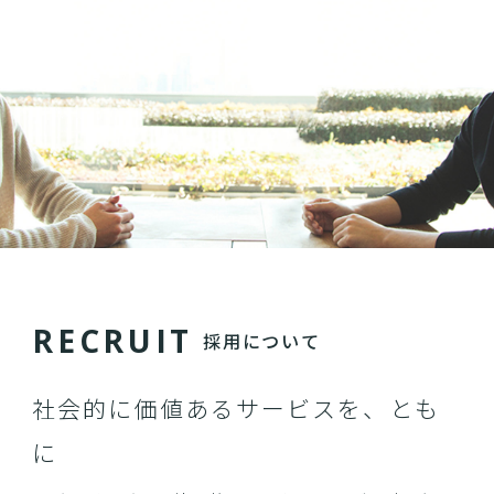
R
E
C
R
U
I
T
採用について
社会的に価値あるサービスを、とも
に