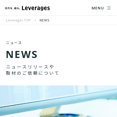
MENU
Leverages TOP
NEWS
ニュース
N
E
W
S
ニ
ュ
ー
ス
リ
リ
ー
ス
や
取
材
の
ご
依
頼
に
つ
い
て