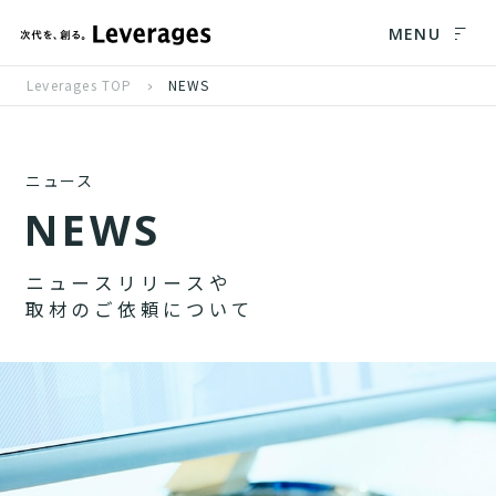
MENU
Leverages TOP
NEWS
ニュース
N
E
W
S
ニ
ュ
ー
ス
リ
リ
ー
ス
や
取
材
の
ご
依
頼
に
つ
い
て