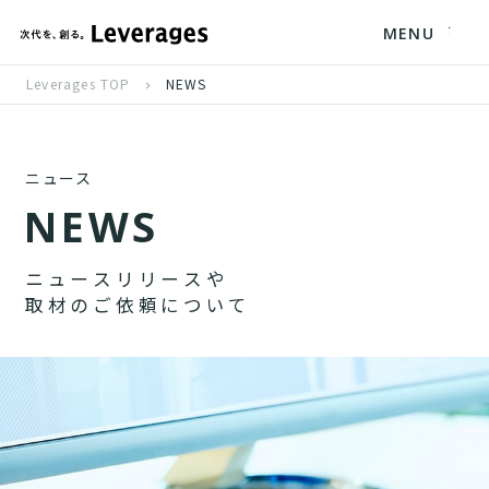
MENU
Leverages TOP
NEWS
ニュース
N
E
W
S
ニ
ュ
ー
ス
リ
リ
ー
ス
や
取
材
の
ご
依
頼
に
つ
い
て