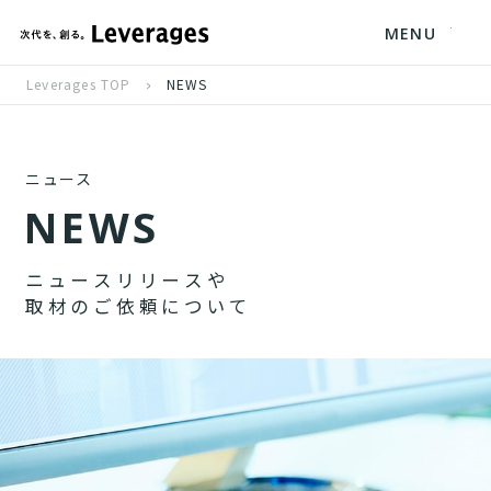
MENU
Leverages TOP
NEWS
ニュース
N
E
W
S
ニ
ュ
ー
ス
リ
リ
ー
ス
や
取
材
の
ご
依
頼
に
つ
い
て