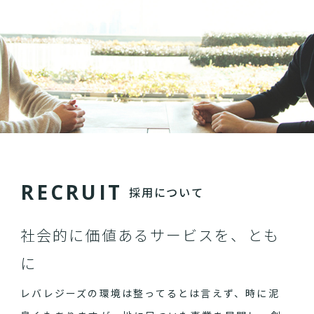
R
E
C
R
U
I
T
採用について
社会的に価値あるサービスを、とも
に
レバレジーズの環境は整ってるとは言えず、時に泥