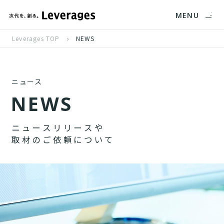
MENU
Leverages TOP
NEWS
ニュース
N
E
W
S
ニ
ュ
ー
ス
リ
リ
ー
ス
や
取
材
の
ご
依
頼
に
つ
い
て