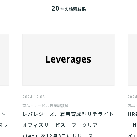
20
件の検索結果
2024.12.03
2024
商品・サービス
若年層領域
商品
ット
レバレジーズ、雇用育成型サテライト
HR
マスプ
オフィスサービス「ワークリア
「N
step」を12月3日にリリース
イ