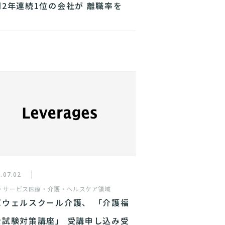
門2年連続1位の会社が 離職率を
5%改善した3つの秘訣
.07.02
・サービス
医療・介護・ヘルスケア領域
バウェルスクール介護、 「介護福
士試験対策講座」 受講申し込み受