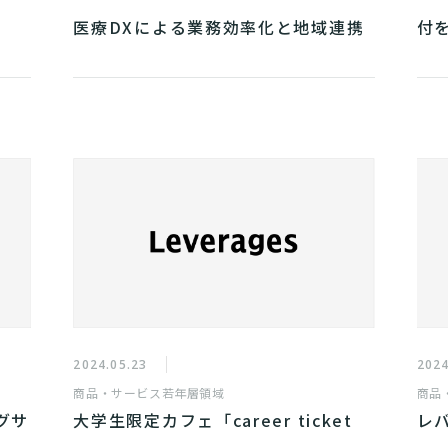
医療DXによる業務効率化と地域連携
付を
強化で 新たな診療報酬加算の取得を
支援
2024.05.23
2024
商品・サービス
若年層領域
商品
グサ
大学生限定カフェ「career ticket
レ