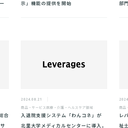
デー
示」機能の提供を開始
部
2
2024.08.21
2024
商品・サービス
医療・介護・ヘルスケア領域
商品
総合
入退院支援システム「わんコネ」が
レ
びサ
北里大学メディカルセンターに導入。
祉