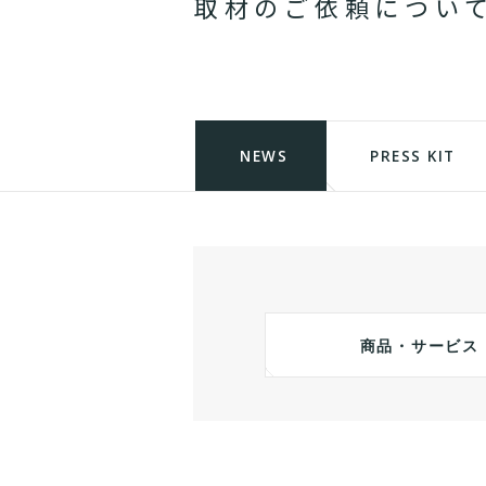
取
材
の
ご
依
頼
に
つ
い
NEWS
PRESS KIT
商品・サービス