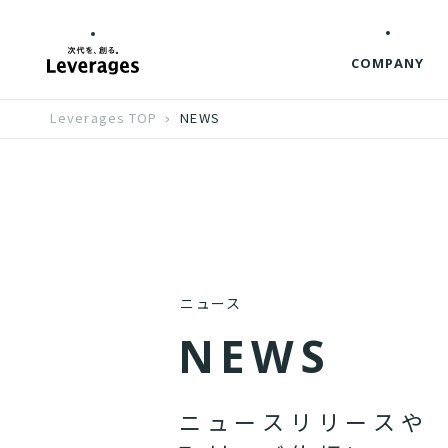
COMPANY
Leverages TOP
NEWS
ニュース
N
E
W
S
ニ
ュ
ー
ス
リ
リ
ー
ス
や