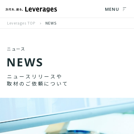
MENU
Leverages TOP
NEWS
ニュース
N
E
W
S
ニ
ュ
ー
ス
リ
リ
ー
ス
や
取
材
の
ご
依
頼
に
つ
い
て