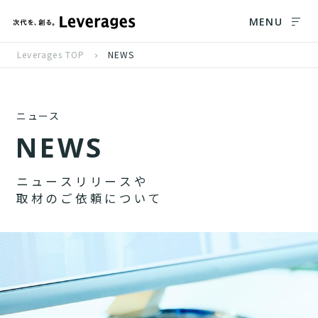
MENU
Leverages TOP
NEWS
ニュース
N
E
W
S
ニ
ュ
ー
ス
リ
リ
ー
ス
や
取
材
の
ご
依
頼
に
つ
い
て