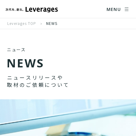
MENU
Leverages TOP
NEWS
ニュース
N
E
W
S
ニ
ュ
ー
ス
リ
リ
ー
ス
や
取
材
の
ご
依
頼
に
つ
い
て