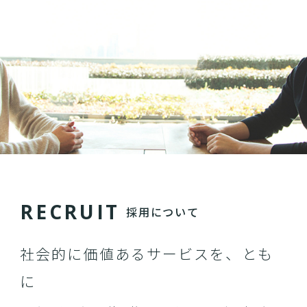
R
E
C
R
U
I
T
採用について
社会的に価値あるサービスを、とも
に