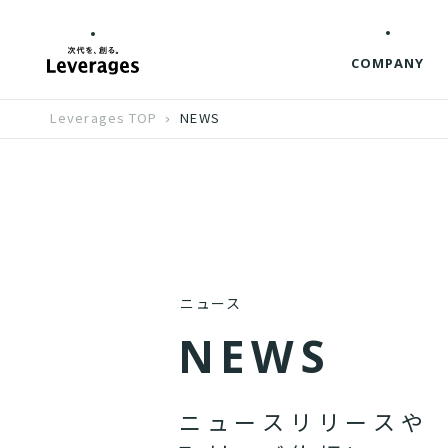
COMPANY
Leverages TOP
NEWS
ニュース
N
E
W
S
ニ
ュ
ー
ス
リ
リ
ー
ス
や