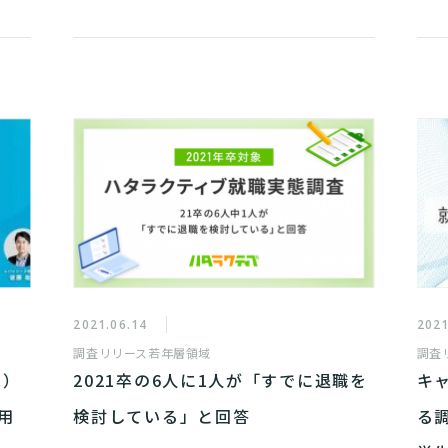
2021.06.14
2021
調査リリース
若年層領域
調査
木）
2021卒の6人に1人が「すでに退職を
キ
採用
検討している」と回答
る