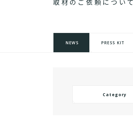
取
材
の
ご
依
頼
に
つ
い
NEWS
PRESS KIT
Category