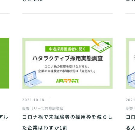
2021.10.18
2021
調査リリース
若年層領域
調査
アル
コロナ禍で未経験者の採用枠を減らし
コ
た企業はわずか1割
る