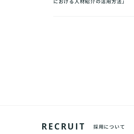
における人材紹介の活用方法」
R
E
C
R
U
I
T
採用について