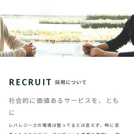
R
E
C
R
U
I
T
採用について
社会的に価値あるサービスを、とも
に
レバレジーズの環境は整ってるとは言えず、時に泥