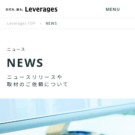
MENU
Leverages TOP
NEWS
ニュース
N
E
W
S
ニ
ュ
ー
ス
リ
リ
ー
ス
や
取
材
の
ご
依
頼
に
つ
い
て