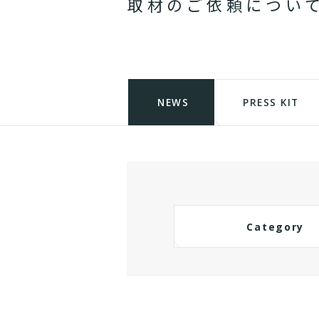
取
材
の
ご
依
頼
に
つ
い
NEWS
PRESS KIT
Category