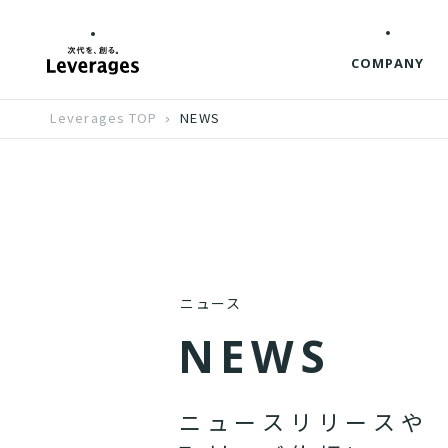
COMPANY
Leverages TOP
NEWS
ニュース
N
E
W
S
ニ
ュ
ー
ス
リ
リ
ー
ス
や