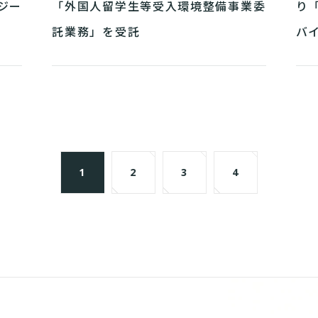
ジー
「外国人留学生等受入環境整備事業委
り
託業務」を受託
バ
1
2
3
4