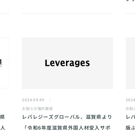
2024.09.09
2024
お知らせ
海外領域
お知
山県
レバレジーズグローバル、滋賀県より
レ
国人
「令和6年度滋賀県外国人材受入サポ
版