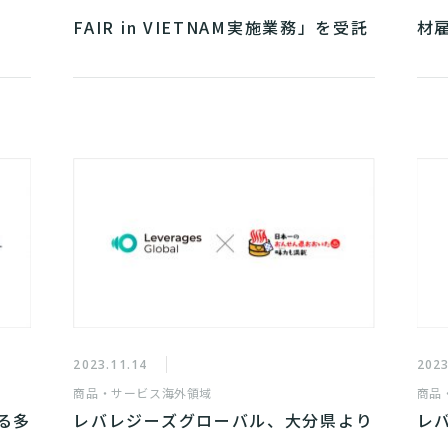
FAIR in VIETNAM実施業務」を受託
材
託
2023.11.14
2023
商品・サービス
海外領域
商品
る多
レバレジーズグローバル、大分県より
レ