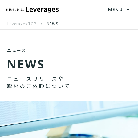
MENU
Leverages TOP
NEWS
ニュース
N
E
W
S
ニ
ュ
ー
ス
リ
リ
ー
ス
や
取
材
の
ご
依
頼
に
つ
い
て