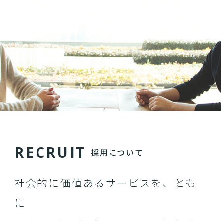
R
E
C
R
U
I
T
採用について
社会的に価値あるサービスを、とも
に