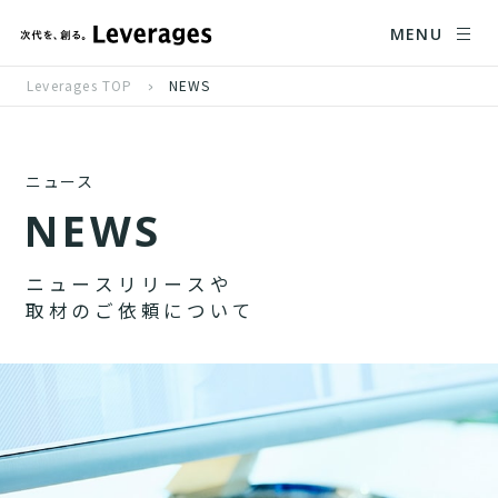
MENU
Leverages TOP
NEWS
ニュース
N
E
W
S
ニ
ュ
ー
ス
リ
リ
ー
ス
や
取
材
の
ご
依
頼
に
つ
い
て